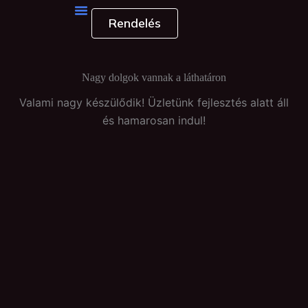
Skip
Rendelés
to
content
Nagy dolgok vannak a láthatáron
Valami nagy készülődik! Üzletünk fejlesztés alatt áll
és hamarosan indul!