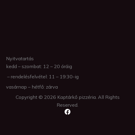
Nyitvatartás
kedd – szombat: 12 – 20 óráig
– rendelésfelvétel: 11 – 19:30-ig
vasárnap – hétfő: zárva
Copyright © 2026 Kaptárkő pizzéria. All Rights
Reserved.
F
a
c
e