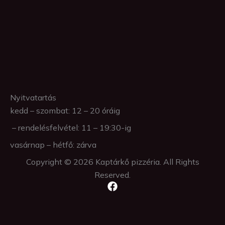
Nyitvatartás
kedd – szombat: 12 – 20 óráig
– rendelésfelvétel: 11 – 19:30-ig
vasárnap – hétfő: zárva
Copyright © 2026 Kaptárkő pizzéria. All Rights
Reserved.
F
a
c
e