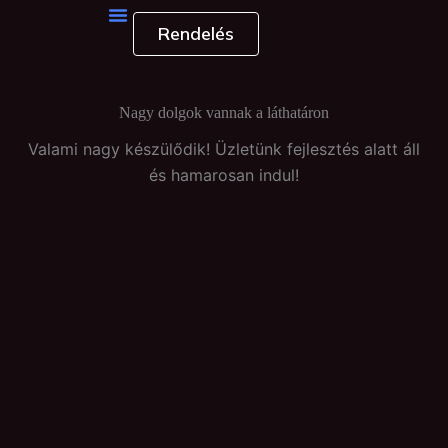
Skip
Rendelés
to
content
Nagy dolgok vannak a láthatáron
Valami nagy készülődik! Üzletünk fejlesztés alatt áll
és hamarosan indul!