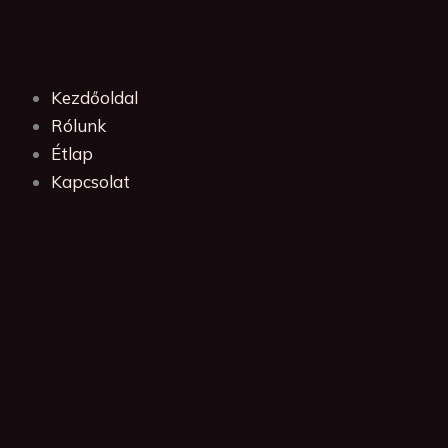
Skip
to
content
Kezdőoldal
Rólunk
Étlap
Kapcsolat