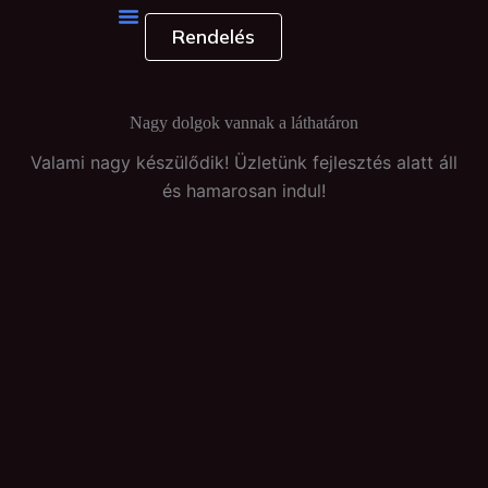
Skip
Rendelés
to
content
Nagy dolgok vannak a láthatáron
Valami nagy készülődik! Üzletünk fejlesztés alatt áll
és hamarosan indul!