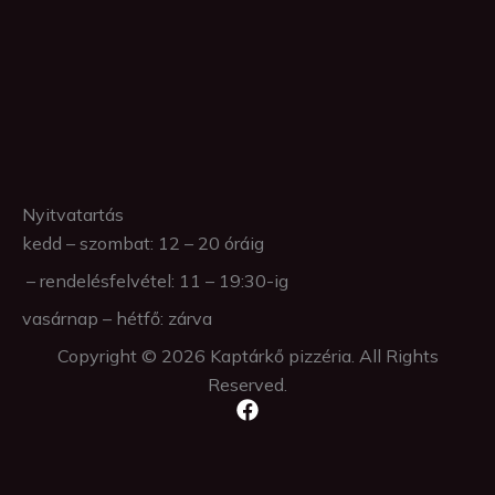
Nyitvatartás
kedd – szombat: 12 – 20 óráig
– rendelésfelvétel: 11 – 19:30-ig
vasárnap – hétfő: zárva
Copyright © 2026 Kaptárkő pizzéria. All Rights
Reserved.
F
a
c
e