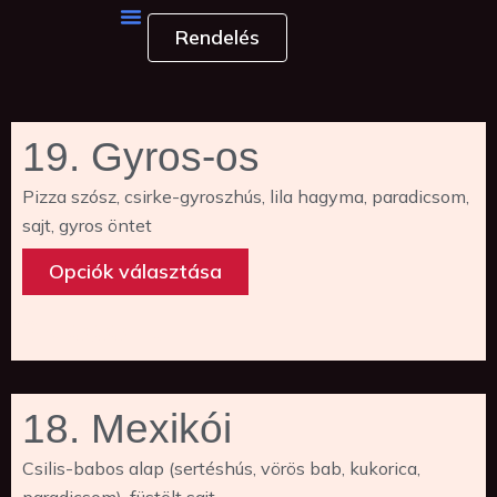
Skip
Rendelés
to
content
19. Gyros-os
Pizza szósz, csirke-gyroszhús, lila hagyma, paradicsom,
sajt, gyros öntet
E
Opciók választása
n
n
3550,00
Ft
e
k
a
18. Mexikói
t
e
Csilis-babos alap (sertéshús, vörös bab, kukorica,
r