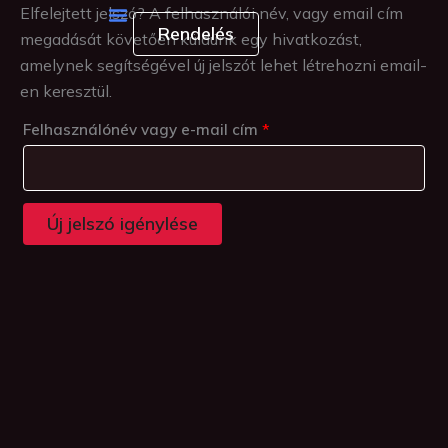
Skip
Elfelejtett jelszó? A felhasználói név, vagy email cím
Kötelező
Rendelés
to
megadását követően küldünk egy hivatkozást,
content
amelynek segítségével új jelszót lehet létrehozni email-
en keresztül.
Felhasználónév vagy e-mail cím
*
Új jelszó igénylése