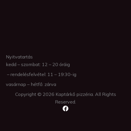
Nyitvatartás
kedd – szombat: 12 – 20 óráig
– rendelésfelvétel: 11 – 19:30-ig
vasárnap – hétfő: zárva
Copyright © 2026 Kaptárkő pizzéria. All Rights
Reserved.
F
a
c
e